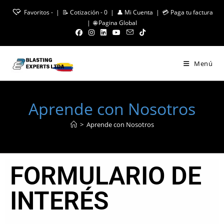
Favoritos -
|
📝 Cotización -
0
|
👤 Mi Cuenta
|
💳 Paga tu factura
15% de Descuento en Tolvas
|
🌐 Pagina Global
Menú
Aprende con Nosotros
>
Aprende con Nosotros
FORMULARIO DE
INTERÉS