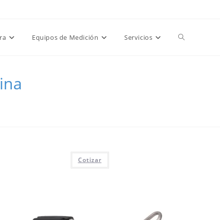
tización -
0
|
👤 Mi Cuenta
|
💳 Paga tu factura
|
🌐 Pagina Global
Obtener!
Alternar
ra
Equipos de Medición
Servicios
búsqueda
ina
de
la
Cotizar
web