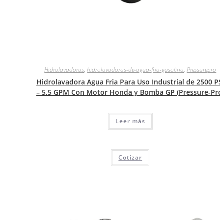
Hidrolavadoras
,
hidrolavadoras-de-agua-fria-gasolina
,
Pressurepro
Hidrolavadora Agua Fria Para Uso Industrial de 2500 P
– 5.5 GPM Con Motor Honda y Bomba GP (Pressure-Pr
Leer más
Cotizar