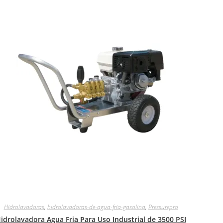
Hidrolavadoras
,
hidrolavadoras-de-agua-fria-gasolina
,
Pressurepro
idrolavadora Agua Fria Para Uso Industrial de 3500 PSI