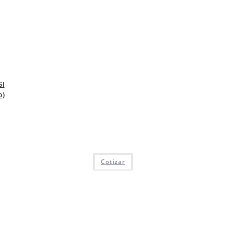
SI
o)
Cotizar