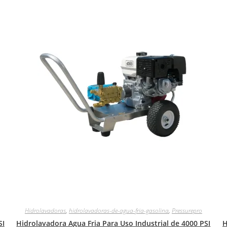
Hidrolavadoras
,
hidrolavadoras-de-agua-fria-gasolina
,
Pressurepro
SI
Hidrolavadora Agua Fria Para Uso Industrial de 4000 PSI
H