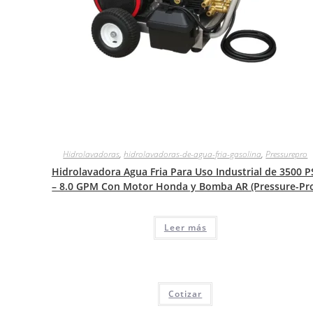
Hidrolavadoras
,
hidrolavadoras-de-agua-fria-gasolina
,
Pressurepro
Hidrolavadora Agua Fria Para Uso Industrial de 3500 P
– 8.0 GPM Con Motor Honda y Bomba AR (Pressure-Pr
Leer más
Cotizar