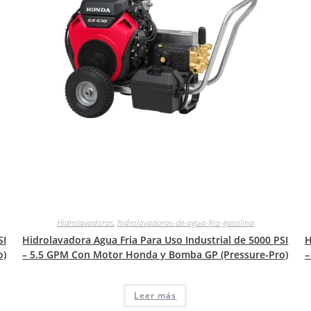
Hidrolavadoras
,
hidrolavadoras-de-agua-fria-gasolina
SI
Hidrolavadora Agua Fria Para Uso Industrial de 5000 PSI
H
o)
– 5.5 GPM Con Motor Honda y Bomba GP (Pressure-Pro)
–
Leer más