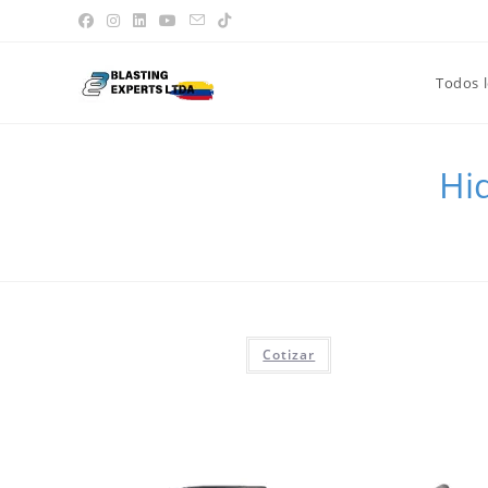
Saltar
al
contenido
Todos 
Hi
Cotizar