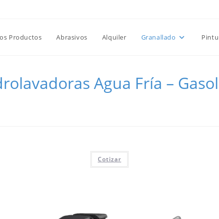
Favoritos -
|
📝 Co
15% de Descuento en Tolvas
los Productos
Abrasivos
Alquiler
Granallado
Pintu
drolavadoras Agua Fría – Gasol
>
Hidrolavadoras Agua Fría – Gasolina
Cotizar