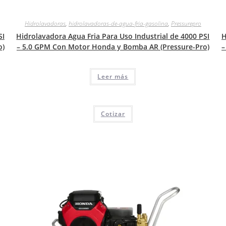
Hidrolavadoras
,
hidrolavadoras-de-agua-fria-gasolina
,
Pressurepro
SI
Hidrolavadora Agua Fria Para Uso Industrial de 4000 PSI
H
o)
– 5.0 GPM Con Motor Honda y Bomba AR (Pressure-Pro)
–
Leer más
Cotizar