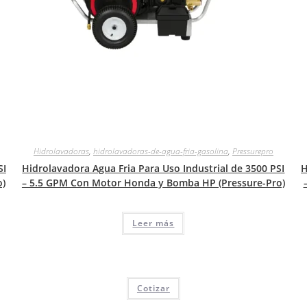
Hidrolavadoras
,
hidrolavadoras-de-agua-fria-gasolina
,
Pressurepro
SI
Hidrolavadora Agua Fria Para Uso Industrial de 3500 PSI
H
o)
– 5.5 GPM Con Motor Honda y Bomba HP (Pressure-Pro)
Leer más
Cotizar