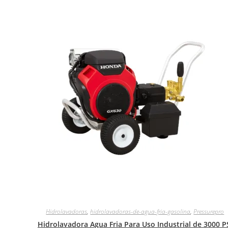
Hidrolavadoras
,
hidrolavadoras-de-agua-fria-gasolina
,
Pressurepro
Hidrolavadora Agua Fria Para Uso Industrial de 3000 P