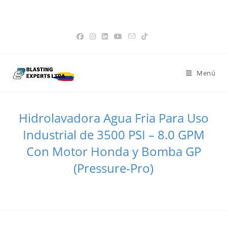
Saltar
Favoritos -
|
📝 Cotización -
0
|
👤 Mi Cuenta
|
💳 Paga tu factura
15% de Descuento en Tolvas
Obtener!
al
|
🌐 Pagina Global
contenido
Menú
Hidrolavadora Agua Fria Para Uso
Industrial de 3500 PSI – 8.0 GPM
Con Motor Honda y Bomba GP
(Pressure-Pro)
>
Todos los Productos
>
Hidrolavadora Agua Fria Para Uso Industr