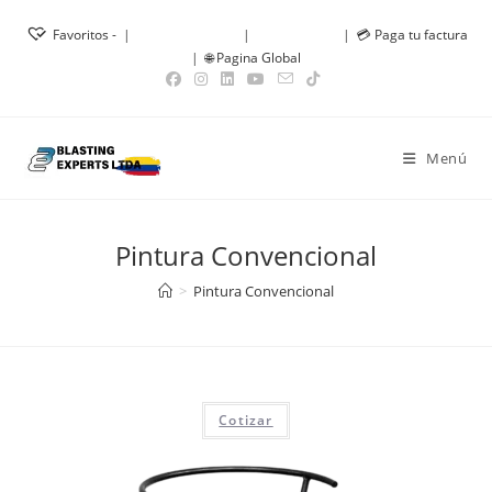
Saltar
Favoritos -
|
📝 Cotización -
0
|
👤 Mi Cuenta
|
💳 Paga tu factura
15% de Descuento en Tolvas
Obtener!
al
|
🌐 Pagina Global
contenido
Menú
Pintura Convencional
>
Pintura Convencional
Cotizar