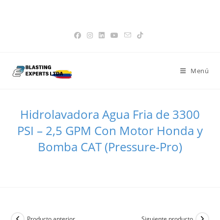
Saltar
Favoritos -
|
📝 Cotización -
0
|
👤 Mi Cuenta
|
💳 Paga tu factura
15% de Descuento en Tolvas
Obtener!
al
|
🌐 Pagina Global
contenido
Menú
Hidrolavadora Agua Fria de 3300
PSI – 2,5 GPM Con Motor Honda y
Bomba CAT (Pressure-Pro)
>
Todos los Productos
>
Hidrolavadora Agua Fria de 3300 PSI – 2
Producto anterior
Siguiente producto