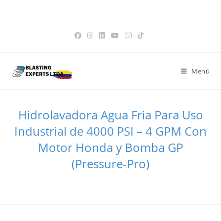
Saltar
Favoritos -
|
📝 Cotización -
0
|
👤 Mi Cuenta
|
💳 Paga tu factura
15% de Descuento en Tolvas
Obtener!
al
|
🌐 Pagina Global
contenido
Menú
Hidrolavadora Agua Fria Para Uso
Industrial de 4000 PSI – 4 GPM Con
Motor Honda y Bomba GP
(Pressure-Pro)
>
Todos los Productos
>
Hidrolavadora Agua Fria Para Uso Industr