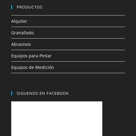
PRODUCTOS
Alquiler
Granallado
Abrasivos
Equipos para Pintar
Equipos de Medición
SIGUENOS EN FACEBOOK