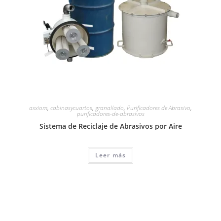
axxiom
,
cabinasycuartos
,
granallado
,
Purificadores de Abrasivo
,
purificadores-de-abrasivos
Sistema de Reciclaje de Abrasivos por Aire
Leer más