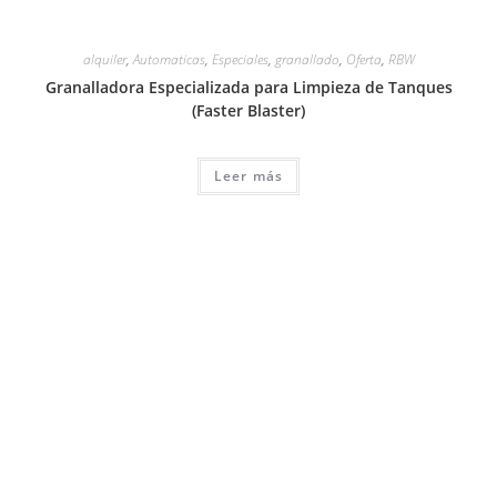
alquiler
,
Automaticas
,
Especiales
,
granallado
,
Oferta
,
RBW
Granalladora Especializada para Limpieza de Tanques
(Faster Blaster)
Leer más