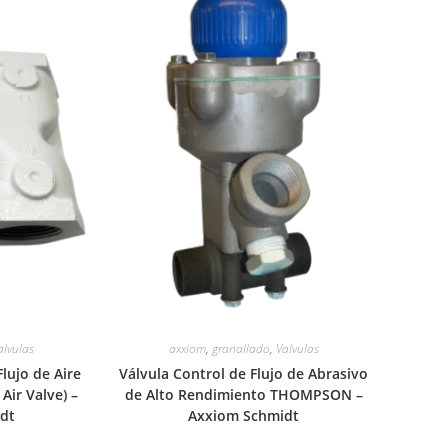
alvulas
axxiom
,
granallado
,
Valvulas
lujo de Aire
Válvula Control de Flujo de Abrasivo
Air Valve) –
de Alto Rendimiento THOMPSON –
dt
Axxiom Schmidt