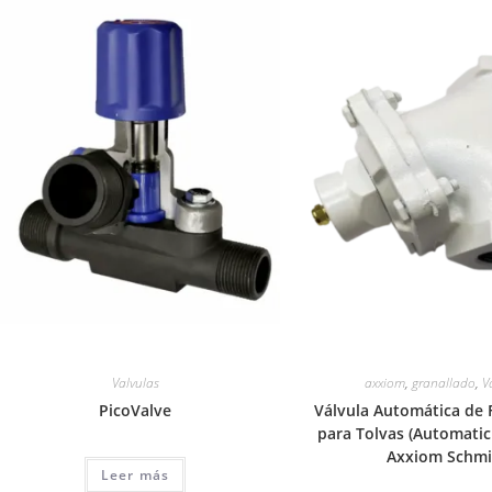
Valvulas
axxiom
,
granallado
,
V
PicoValve
Válvula Automática de F
para Tolvas (Automatic 
Axxiom Schmi
Leer más