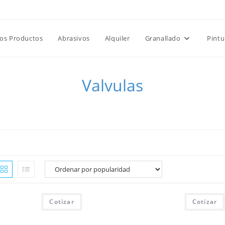
Favoritos -
|
📝 Co
15% de Descuento en Tolvas
los Productos
Abrasivos
Alquiler
Granallado
Pintu
Valvulas
>
Productos
>
Valvulas
Cotizar
Cotizar