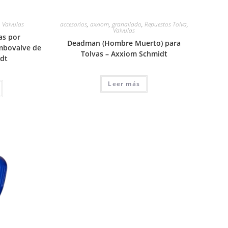
,
Valvulas
accesorios
,
axxiom
,
granallado
,
Repuestos Tolva
,
Valvulas
as por
Deadman (Hombre Muerto) para
mbovalve de
Tolvas – Axxiom Schmidt
dt
Leer más