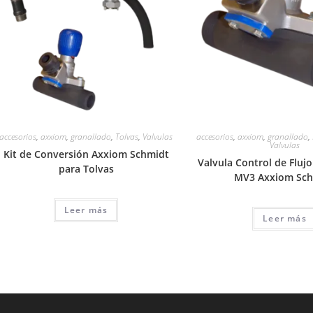
accesorios
,
axxiom
,
granallado
,
Tolvas
,
Valvulas
accesorios
,
axxiom
,
granallado
,
Valvulas
Kit de Conversión Axxiom Schmidt
Valvula Control de Fluj
para Tolvas
MV3 Axxiom Sch
Leer más
Leer más