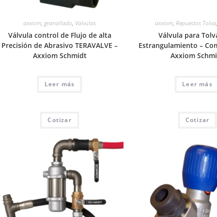
axxiom
,
granallado
,
Valvulas
axxiom
,
Repuestos Tolva
Válvula control de Flujo de alta
Válvula para Tolv
Precisión de Abrasivo TERAVALVE –
Estrangulamiento – Co
Axxiom Schmidt
Axxiom Schmi
Leer más
Leer más
Cotizar
Cotizar