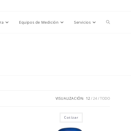
tización -
0
|
👤 Mi Cuenta
|
💳 Paga tu factura
|
🌐 Pagina Global
Obtener!
Alternar
ra
Equipos de Medición
Servicios
búsqueda
de
la
VISUALIZACIÓN:
12
24
TODO
web
Cotizar