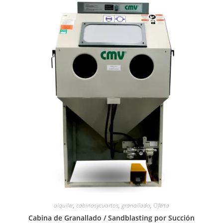
alquiler
,
cabinasycuartos
,
granallado
,
Oferta
Cabina de Granallado / Sandblasting por Succión