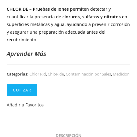
CHLORIDE –
Pruebas
de
Iones
permiten
detectar
y
cuantificar
la
presencia
de
cloruros,
sulfatos
y
nitratos
en
superficies
metálicas
y
agua,
ayudando
a
prevenir
corrosión
y
asegurar
una
preparación
adecuada
antes
del
recubrimiento.
Aprender Más
Categorías:
Chlor Rid
,
ChloRide
,
Contaminación por Sales
,
Medicion
COTIZAR
Añadir a Favoritos
DESCRIPCIÓN