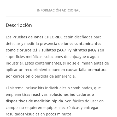
INFORMACIÓN ADICIONAL
Descripción
Las
Pruebas
de
Iones
CHLORIDE
están
diseñadas
para
detectar
y
medir
la
presencia
de
iones
contaminantes
como
cloruros (
Cl⁻),
sulfatos (
SO₄²⁻)
y
nitratos (
NO₃⁻)
en
superficies
metálicas,
soluciones
de
enjuague
o
agua
industrial.
Estos
contaminantes,
si
no
se
eliminan
antes
de
aplicar
un
recubrimiento,
pueden
causar
falla
prematura
por
corrosión
o
pérdida
de
adherencia.
El
sistema
incluye
kits
individuales
o
combinados,
que
emplean
tiras
reactivas,
soluciones
indicadoras
o
dispositivos
de
medición
rápida
.
Son
fáciles
de
usar
en
campo,
no
requieren
equipos
electrónicos
y
entregan
resultados
visuales
en
pocos
minutos.