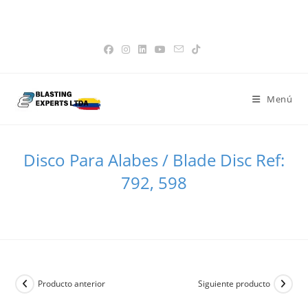
Saltar
Favoritos -
|
📝 Cotización -
0
|
👤 Mi Cuenta
|
💳 Paga tu factura
15% de Descuento en Tolvas
Obtener!
al
|
🌐 Pagina Global
contenido
Menú
Disco Para Alabes / Blade Disc Ref:
792, 598
>
Todos los Productos
>
Disco Para Alabes / Blade Disc Ref: 792, 598
Producto anterior
Siguiente producto