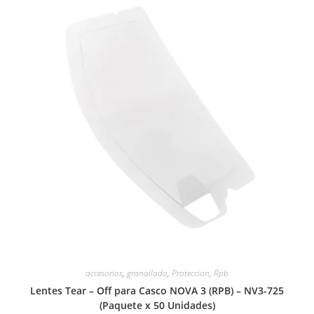
accesorios
,
granallado
,
Proteccion
,
Rpb
Lentes Tear – Off para Casco NOVA 3 (RPB) – NV3-725
(Paquete x 50 Unidades)