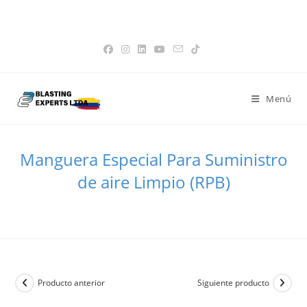
Saltar
Favoritos -
|
📝 Cotización -
0
|
👤 Mi Cuenta
|
💳 Paga tu factura
15% de Descuento en Tolvas
Obtener!
al
|
🌐 Pagina Global
contenido
Menú
Manguera Especial Para Suministro
de aire Limpio (RPB)
>
Todos los Productos
>
Manguera Especial Para Suministro de aire
Producto anterior
Siguiente producto