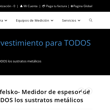
tización -
0
|
👤 Mi Cuenta
|
💳 Paga tu factura
|
🌐 Pagina Global
Obtener!
Alternar
ra
Equipos de Medición
Servicios
búsqueda
revestimiento para TODOS
de
ODOS los sustratos metálicos
la
web
felsko- Medidor de espesor de
DOS los sustratos metálicos