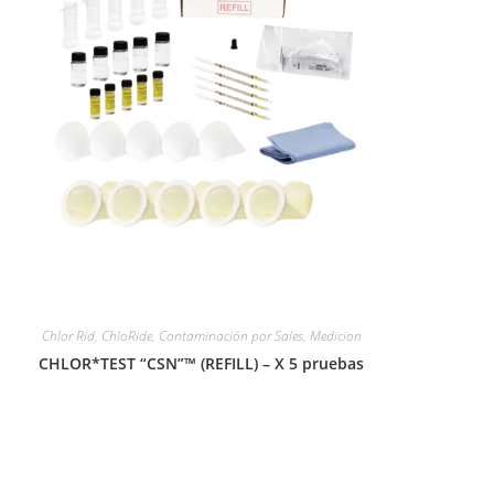
Chlor Rid
,
ChloRide
,
Contaminación por Sales
,
Medicion
CHLOR*TEST “CSN”™ (REFILL) – X 5 pruebas
Leer más