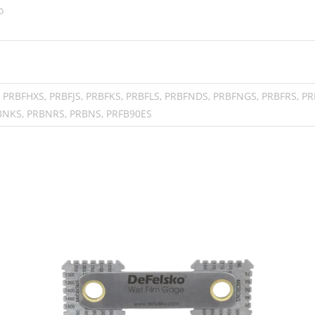
o
, PRBFHXS, PRBFJS, PRBFKS, PRBFLS, PRBFNDS, PRBFNGS, PRBFRS, PR
BNKS, PRBNRS, PRBNS, PRFB90ES
Cotizar