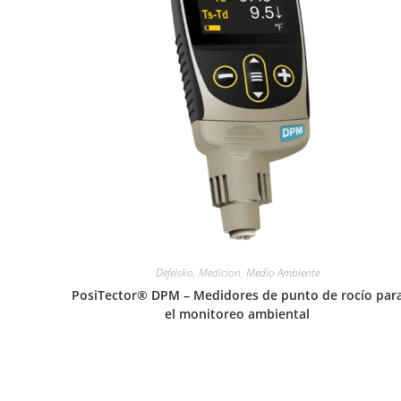
Defelsko
,
Medicion
,
Medio Ambiente
PosiTector® DPM – Medidores de punto de rocío par
el monitoreo ambiental
Leer más