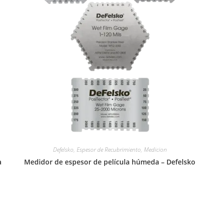
Defelsko
,
Espesor de Recubrimiento
,
Medicion
a
Medidor de espesor de película húmeda – Defelsko
Leer más