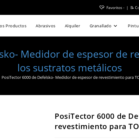
Favoritos -
|
📝 Co
15% de Descuento en Tolvas
los Productos
Abrasivos
Alquiler
Granallado
Pintu
lsko- Medidor de espesor de 
los sustratos metálicos
PosiTector 6000 de Defelsko- Medidor de espesor de revestimiento para T
PosiTector 6000 de De
revestimiento para TO