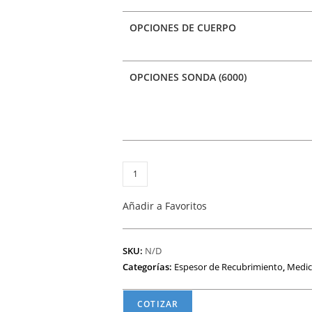
OPCIONES DE CUERPO
OPCIONES SONDA (6000)
PosiTector
6000
de
Añadir a Favoritos
Defelsko-
Medidor
SKU:
N/D
de
Categorías:
Espesor de Recubrimiento
,
Medic
espesor
de
COTIZAR
revestimiento