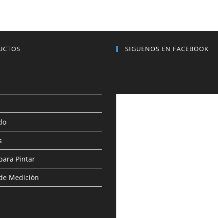
UCTOS
SIGUENOS EN FACEBOOK
do
s
para Pintar
de Medición