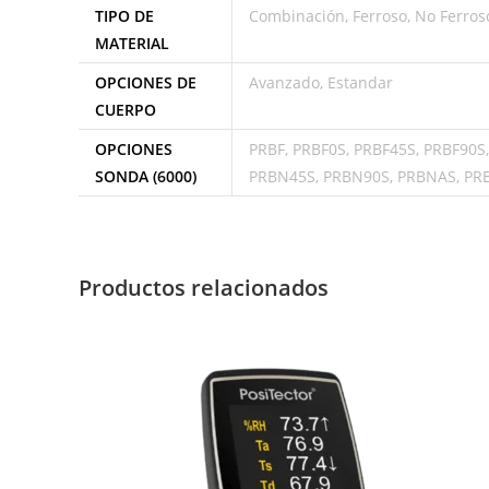
TIPO DE
Combinación, Ferroso, No Ferros
MATERIAL
OPCIONES DE
Avanzado, Estandar
CUERPO
OPCIONES
PRBF, PRBF0S, PRBF45S, PRBF90S
SONDA (6000)
PRBN45S, PRBN90S, PRBNAS, PR
Productos relacionados
Cotizar