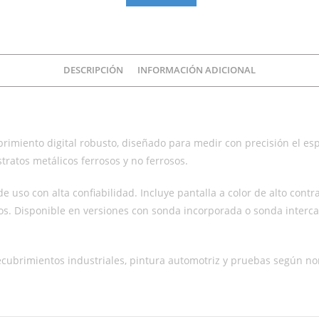
para
TODOS
los
sustratos
DESCRIPCIÓN
INFORMACIÓN ADICIONAL
metálicos
cantidad
imiento digital robusto, diseñado para medir con precisión el es
tratos metálicos ferrosos y no ferrosos.
de uso con alta confiabilidad. Incluye pantalla a color de alto co
os. Disponible en versiones con sonda incorporada o sonda interc
 recubrimientos industriales, pintura automotriz y pruebas según 