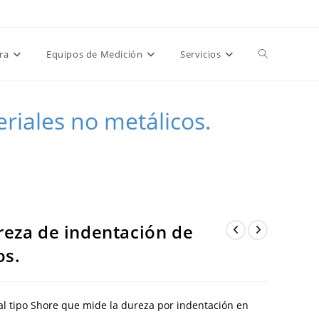
tización -
0
|
👤 Mi Cuenta
|
💳 Paga tu factura
|
🌐 Pagina Global
Obtener!
Alternar
ra
Equipos de Medición
Servicios
búsqueda
riales no metálicos.
o metálicos.
de
la
eza de indentación de
os.
web
al
tipo
Shore
que
mide
la
dureza
por
indentación
en