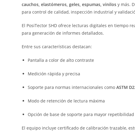
cauchos,
elastómeros,
geles,
espumas,
vinilos
y
más.
D
para
control
de
calidad,
inspección
industrial
y
validac
El
PosiTector
SHD
ofrece
lecturas
digitales
en
tiempo
re
para
generación
de
informes
detallados.
Entre
sus
características
destacan:
Pantalla
a
color
de
alto
contraste
Medición
rápida
y
precisa
Soporte
para
normas
internacionales
como
ASTM
D2
Modo
de
retención
de
lectura
máxima
Opción
de
base
de
soporte
para
mayor
repetibilidad 
El
equipo
incluye
certificado
de
calibración
trazable,
es