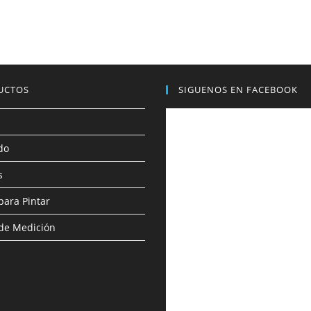
UCTOS
SIGUENOS EN FACEBOOK
do
s
para Pintar
de Medición