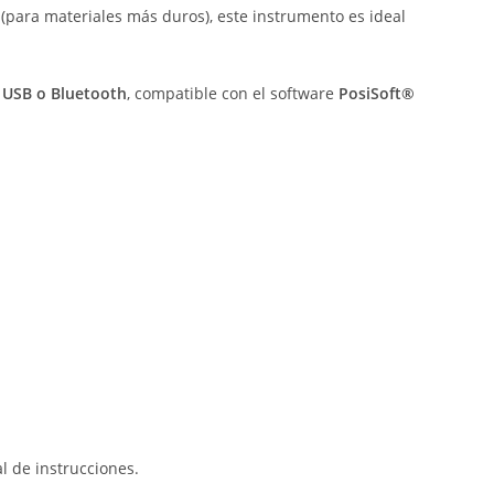
(
para
materiales
más
duros),
este
instrumento
es
ideal
a
USB
o
Bluetooth
,
compatible
con
el
software
PosiSoft®
al
de
instrucciones.