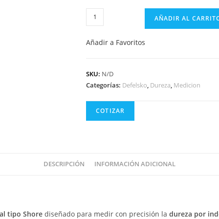
PosiTector®
AÑADIR AL CARRIT
SHD
-
Añadir a Favoritos
Dureza
de
SKU:
N/D
indentación
Categorías:
Defelsko
,
Dureza
,
Medicion
de
materiales
COTIZAR
no
metálicos.
cantidad
DESCRIPCIÓN
INFORMACIÓN ADICIONAL
tal
tipo
Shore
diseñado
para
medir
con
precisión
la
dureza
por
ind