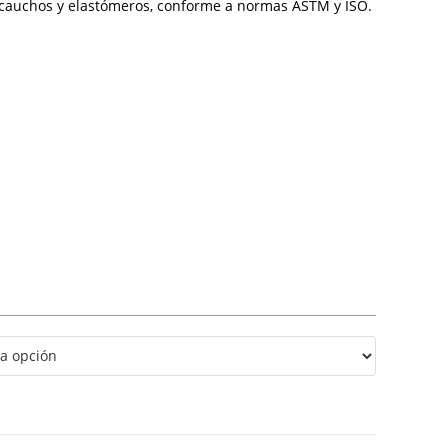
cauchos
y
elastómeros,
conforme
a
normas
ASTM
y
ISO.