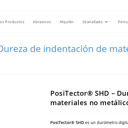
Favoritos -
|
📝 Co
15% de Descuento en Tolvas
los Productos
Abrasivos
Alquiler
Granallado
Pintu
ureza de indentación de mate
 los Productos
>
PosiTector® SHD – Dureza de indentación de materiales n
PosiTector® SHD – Dur
materiales no metálic
PosiTector®
SHD
es
un
durómetro
digit