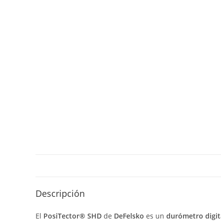
Descripción
El
PosiTector®
SHD
de
DeFelsko
es
un
durómetro
digi