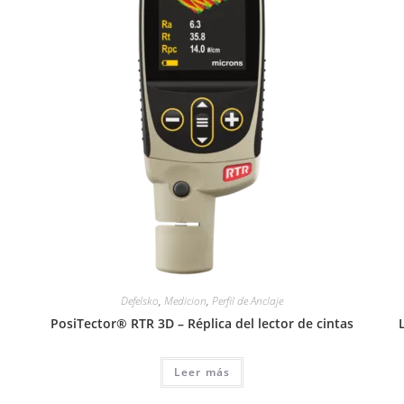
Defelsko
,
Medicion
,
Perfil de Anclaje
PosiTector® RTR 3D – Réplica del lector de cintas
Leer más