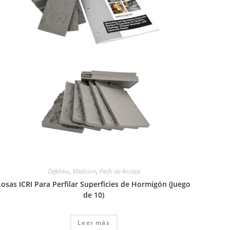
Defelsko
,
Medicion
,
Perfil de Anclaje
Losas ICRI Para Perfilar Superficies de Hormigón (Juego
de 10)
Leer más