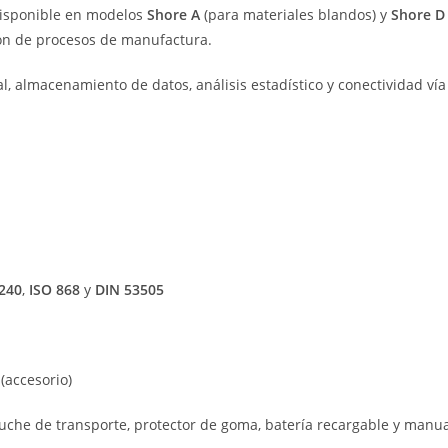
isponible
en
modelos
Shore
A
(
para
materiales
blandos)
y
Shore
D
ión
de
procesos
de
manufactura.
al,
almacenamiento
de
datos,
análisis
estadístico
y
conectividad
ví
240
,
ISO
868
y
DIN
53505
(
accesorio)
tuche
de
transporte,
protector
de
goma,
batería
recargable
y
manu