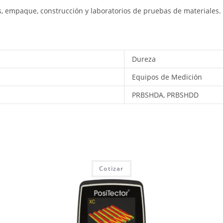
s,
empaque,
construcción
y
laboratorios
de
pruebas
de
materiales.
Dureza
Equipos de Medición
PRBSHDA, PRBSHDD
Cotizar