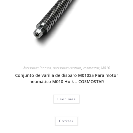
Accesorios Pintura
,
accesorios-pintura
,
cosmostar
,
M010
Conjunto de varilla de disparo M01035 Para motor
neumático M010 Hulk – COSMOSTAR
Leer más
Cotizar