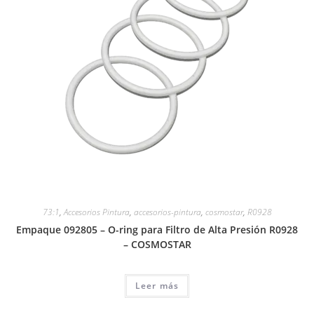
73:1
,
Accesorios Pintura
,
accesorios-pintura
,
cosmostar
,
R0928
Empaque 092805 – O-ring para Filtro de Alta Presión R0928
– COSMOSTAR
Leer más