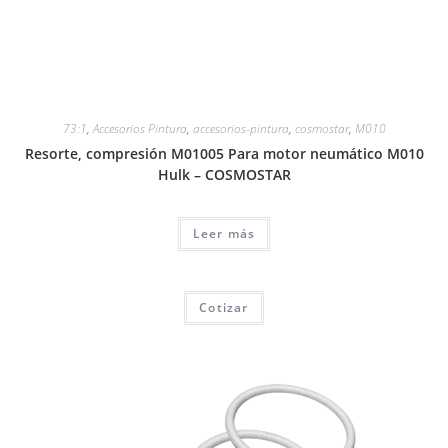
73:1
,
Accesorios Pintura
,
accesorios-pintura
,
cosmostar
,
M010
Resorte, compresión M01005 Para motor neumático M010
Hulk – COSMOSTAR
Leer más
Cotizar