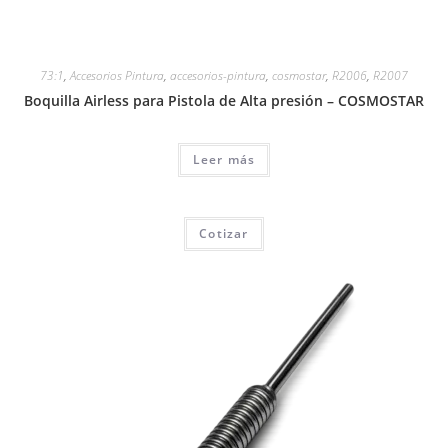
73:1
,
Accesorios Pintura
,
accesorios-pintura
,
cosmostar
,
R2006
,
R2007
Boquilla Airless para Pistola de Alta presión – COSMOSTAR
Leer más
Cotizar