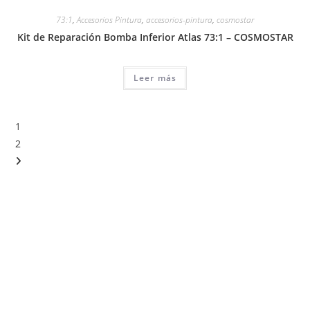
73:1
,
Accesorios Pintura
,
accesorios-pintura
,
cosmostar
Kit de Reparación Bomba Inferior Atlas 73:1 – COSMOSTAR
Leer más
1
2