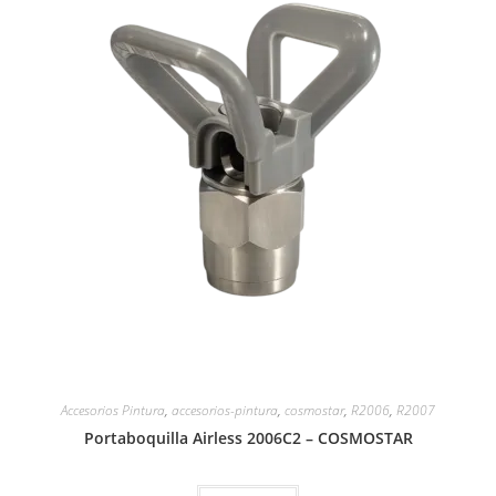
Accesorios Pintura
,
accesorios-pintura
,
cosmostar
,
R2006
,
R2007
Portaboquilla Airless 2006C2 – COSMOSTAR