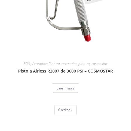
30:1
,
Accesorios Pintura
,
accesorios-pintura
,
cosmostar
Pistola Airless R2007 de 3600 PSI – COSMOSTAR
Leer más
Cotizar