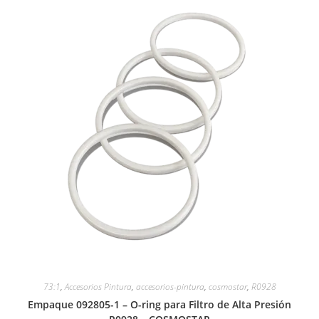
73:1
,
Accesorios Pintura
,
accesorios-pintura
,
cosmostar
,
R0928
Empaque 092805-1 – O-ring para Filtro de Alta Presión