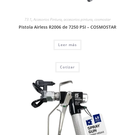
73:1
,
Accesorios Pintura
,
accesorios-pintura
,
cosmostar
Pistola Airless R2006 de 7250 PSI – COSMOSTAR
Leer más
Cotizar