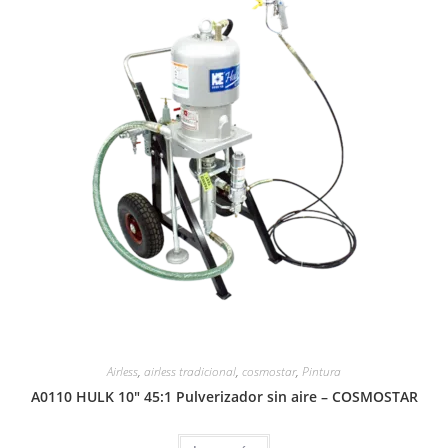
Airless
,
airless tradicional
,
cosmostar
,
Pintura
A0110 HULK 10″ 45:1 Pulverizador sin aire – COSMOSTAR