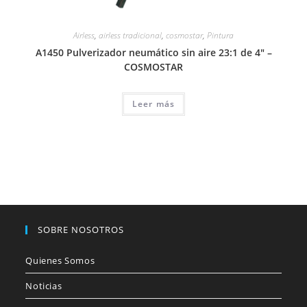
Airless
,
airless tradicional
,
cosmostar
,
Pintura
A1450 Pulverizador neumático sin aire 23:1 de 4″ –
COSMOSTAR
Leer más
SOBRE NOSOTROS
Quienes Somos
Noticias