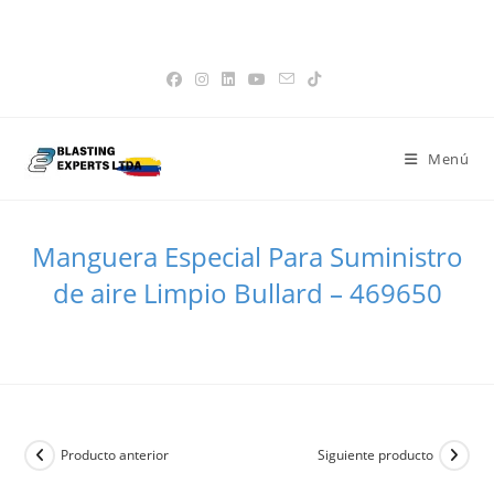
Saltar
Favoritos -
|
📝 Cotización -
0
|
👤 Mi Cuenta
|
💳 Paga tu factura
15% de Descuento en Tolvas
Obtener!
al
|
🌐 Pagina Global
contenido
Menú
Manguera Especial Para Suministro
de aire Limpio Bullard – 469650
>
Todos los Productos
>
Manguera Especial Para Suministro de aire
Producto anterior
Siguiente producto