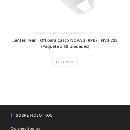
accesorios
,
granallado
,
Proteccion
,
Rpb
Lentes Tear – Off para Casco NOVA 3 (RPB) – NV3-725
(Paquete x 50 Unidades)
Leer más
SOBRE NOSOTROS
Quienes Somos